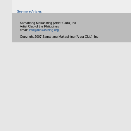
See more Articles
Samahang Makasining (Artist Club), Inc.
Artist Club of the Philippines
email:
info@makasining.org
Copyright 2007 Samahang Makasining (Artist Club), Inc.