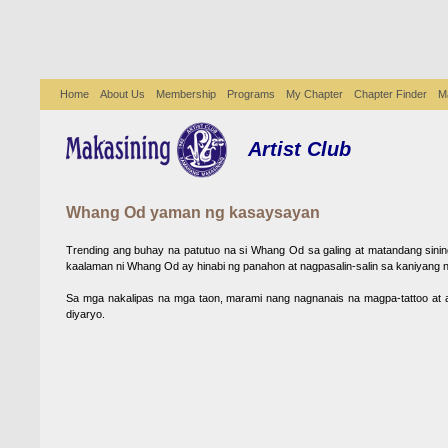
Home
About Us
Membership
Programs
My Chapter
Chapter Finder
M
Artist Club
Whang Od yaman ng kasaysayan
Trending ang buhay na patutuo na si Whang Od sa galing at matandang sining n
kaalaman ni Whang Od ay hinabi ng panahon at nagpasalin-salin sa kaniyang 
Sa mga nakalipas na mga taon, marami nang nagnanais na magpa-tattoo at ang
diyaryo.